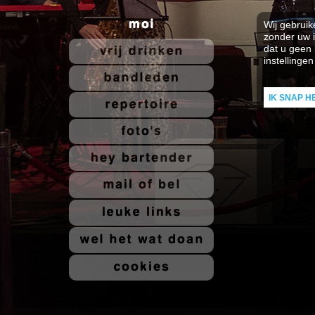
Wij gebruik
zonder uw i
dat u geen
instelling
IK SNAP H